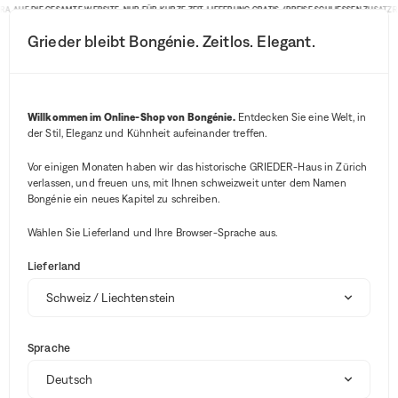
AUF DIE GESAMTE WEBSITE. NUR FÜR KURZE ZEIT. LIEFERUNG GRATIS. (PREISE SCHLIESSEN ZUSATZRABAT
Grieder bleibt Bongénie. Zeitlos. Elegant.
Suchen-Button
Ihre Benachrichtig
Warenkorb-Butt
3
Menü
Missoni
Marke
Willkommen im Online-Shop von Bongénie.
Entdecken Sie eine Welt, in
Missoni
der Stil, Eleganz und Kühnheit aufeinander treffen.
Vor einigen Monaten haben wir das historische GRIEDER-Haus in Zürich
verlassen, und freuen uns, mit Ihnen schweizweit unter dem Namen
Bongénie ein neues Kapitel zu schreiben.
Pullover und Strick
Jacken
T
Alle anzeigen
22
Archive
Wählen Sie Lieferland und Ihre Browser-Sprache aus.
Lieferland
Sale
SALE
-10% EXTRA
SALE
-10% EXTRA
Marken
Sprache
Mode