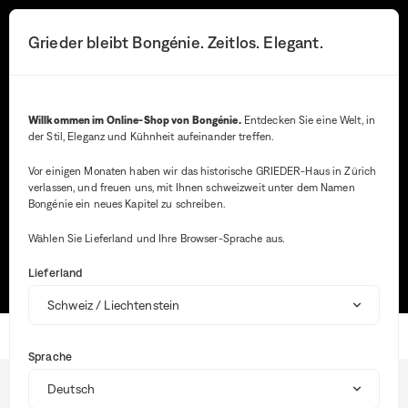
Sie
werden
Suchen-Button
Ihre Benachrichtig
Warenkorb-Butt
3
Grieder bleibt Bongénie. Zeitlos. Elegant.
Menü
zur
ausführlichen
Beschreibung
der
Suche
Frage
Willkommen im Online-Shop von Bongénie.
Entdecken Sie eine Welt, in
weitergeleitet.
der Stil, Eleganz und Kühnheit aufeinander treffen.
Bei
der
Vor einigen Monaten haben wir das historische GRIEDER-Haus in Zürich
Ein
verlassen, und freuen uns, mit Ihnen schweizweit unter dem Namen
Die häufigsten Suchanfragen
von
Bongénie ein neues Kapitel zu schreiben.
Wer
in
VERFOLGEN SIE MEINE BESTELLUNG
Wählen Sie Lieferland und Ihre Browser-Sprache aus.
die
Suc
GRÖSSENRATGEBER
RETOURE MACHEN
Lieferland
wer
aut
Vor
ange
Startseite
um
Sprache
die
BG Club
Aus
Lieferung
zu
erle