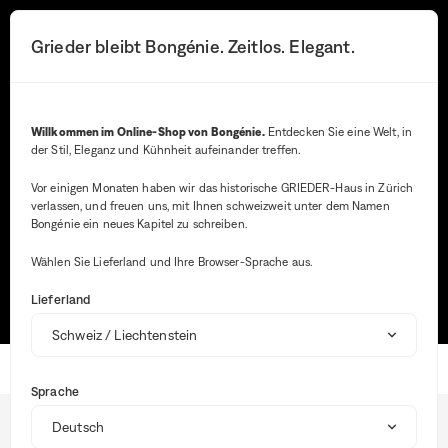
Sie
werden
Suchen-Button
Ihre Benachrichtig
Warenkorb-Butt
3
Grieder bleibt Bongénie. Zeitlos. Elegant.
Menü
zur
ausführlichen
Beschreibung
der
Suche
Frage
Willkommen im Online-Shop von Bongénie.
Entdecken Sie eine Welt, in
weitergeleitet.
der Stil, Eleganz und Kühnheit aufeinander treffen.
Bei
der
Vor einigen Monaten haben wir das historische GRIEDER-Haus in Zürich
Ein
verlassen, und freuen uns, mit Ihnen schweizweit unter dem Namen
Die häufigsten Suchanfragen
von
Bongénie ein neues Kapitel zu schreiben.
Wer
in
VERFOLGEN SIE MEINE BESTELLUNG
Wählen Sie Lieferland und Ihre Browser-Sprache aus.
die
Suc
GRÖSSENRATGEBER
RETOURE MACHEN
Lieferland
wer
aut
Vor
ange
Startseite
um
Sprache
die
BG Club
Aus
Lieferung
zu
erle