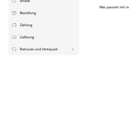
Artikel
Was passiert mit m
Bestellung
Zahlung
Lieferung
Retouren und Umtausch
Drücken
Sie,
um
die
Unterkategorien
anzuzeigen