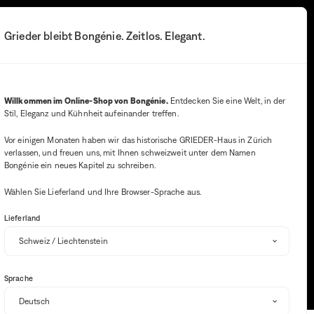
E
Ihre Benachrichtigung
Warenkorb-B
3
Grieder bleibt Bongénie. Zeitlos. Elegant.
Willkommen im Online-Shop von Bongénie.
Entdecken Sie eine Welt, in der
Stil, Eleganz und Kühnheit aufeinander treffen.
Vor einigen Monaten haben wir das historische GRIEDER-Haus in Zürich
verlassen, und freuen uns, mit Ihnen schweizweit unter dem Namen
Bongénie ein neues Kapitel zu schreiben.
Wählen Sie Lieferland und Ihre Browser-Sprache aus.
Bei
der
Eing
Lieferland
von
Wert
in
die
Sprache
Suchl
werd
autom