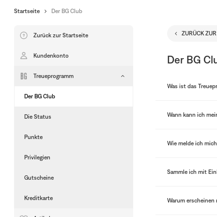
Startseite
Der BG Club
ZURÜCK ZUR
Zurück zur Startseite
Kundenkonto
Der BG Cl
Treueprogramm
Was ist das Treue
Drücken
Der BG Club
Sie,
um
Wann kann ich mei
die
Die Status
Unterkategorien
anzuzeigen
Punkte
Wie melde ich mic
Privilegien
Sammle ich mit Ei
Gutscheine
Kreditkarte
Warum erscheinen 