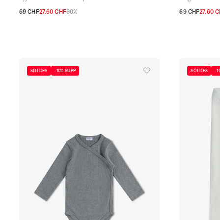
69 CHF
27.60 CHF
60%
69 CHF
27.60 
1M
3M
6M
9M
12M
18M
1-2A
3-4A
5-
SOLDES
-10% SUPP
SOLDES
-1