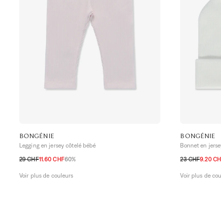
BONGÉNIE
BONGÉNIE
Legging en jersey côtelé bébé
Bonnet en jerse
29 CHF
11.60 CHF
60%
23 CHF
9.20 C
3M
6M
9M
12M
18M
24M
NAISS
3M
6
Voir plus de couleurs
Voir plus de co