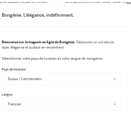
 TIENNENT COMPTE DE L'OFFRE)
-10% SUPP. SUR TOUT LE SITE. OFFRE LIMITÉE. LIVRAISON 
Bongénie. L'élégance, indéfiniment.
Mon compte
Vos notifications
Bouton Wishlist
Bouton panie
3
Choisir mon magasin
Bienvenue sur le magasin en ligne du Bongénie.
Découvrez un univers où
style, élégance et audace se rencontrent.
BG Club
Sélectionnez votre pays de livraison et votre langue de navigation.
Pays de livraison
Langue
Trier et filtrer
SOLDES
-10% SUPP