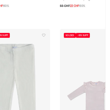
CHF
60%
55 CHF
22 CHF
60%
6A
TU
0% SUPP
SOLDES
-10% SUPP