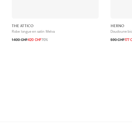
THE ATTICO
HERNO
Robe longue en satin Melva
Doudoune bico
1 400 CHF
420 CHF
70%
590 CHF
177 
32 CH
34 CH
36 CH
34 CH
36 C