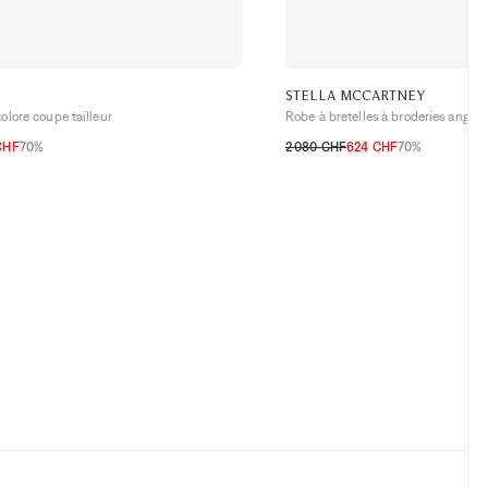
STELLA MCCARTNEY
lore coupe tailleur
Robe à bretelles à broderies anglai
CHF
70%
2 080 CHF
624 CHF
70%
H
38 CH
40 CH
42 CH
32 CH
34 CH
36 CH
38 CH
40 