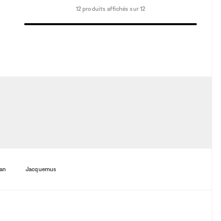
12 produits affichés sur 12
an
Jacquemus