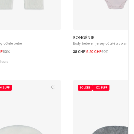
BONGÉNIE
ey côtelé bébé
Body bébé en jersey côtelé à volants
HF
60%
38 CHF
15.20 CHF
60%
12M
18M
24M
3M
6M
9M
12M
18M
24M
uleurs
0% SUPP
SOLDES
-10% SUPP