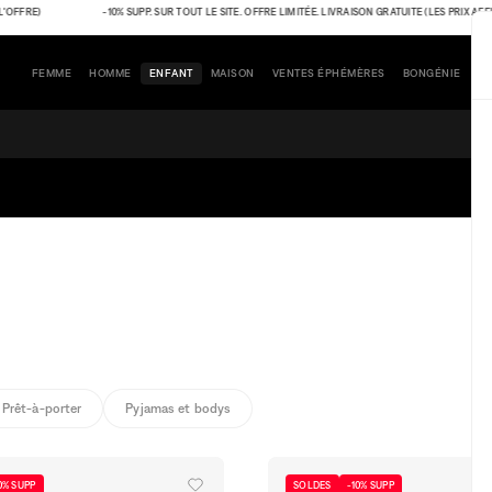
E)
-10% SUPP. SUR TOUT LE SITE. OFFRE LIMITÉE. LIVRAISON GRATUITE (LES PRIX AFFICHÉS
FEMME
HOMME
ENFANT
MAISON
VENTES ÉPHÉMÈRES
BONGÉNIE
Prêt-à-porter
Pyjamas et bodys
0% SUPP
SOLDES
-10% SUPP