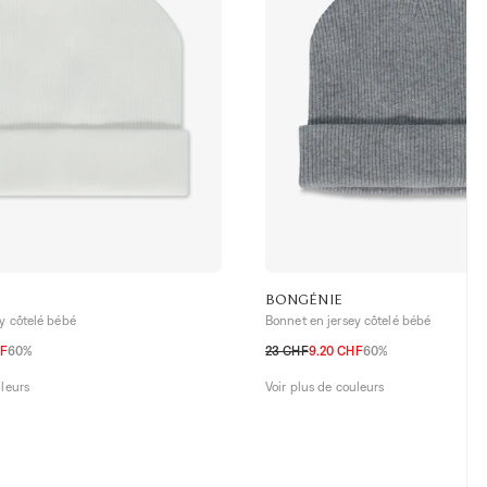
BONGÉNIE
y côtelé bébé
Bonnet en jersey côtelé bébé
HF
60%
23 CHF
9.20 CHF
60%
M
9M
NAISS
3M
6M
9M
uleurs
Voir plus de couleurs