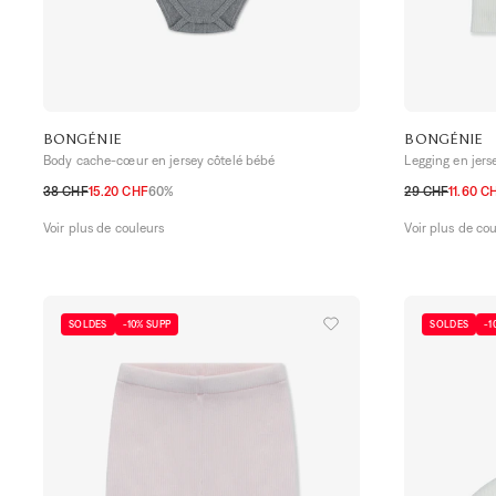
BONGÉNIE
BONGÉNIE
Body cache-cœur en jersey côtelé bébé
Legging en jers
38 CHF
15.20 CHF
60%
29 CHF
11.60 C
3M
6M
9M
12M
18M
24M
3M
6M
9M
Voir plus de couleurs
Voir plus de co
SOLDES
-10% SUPP
SOLDES
-1