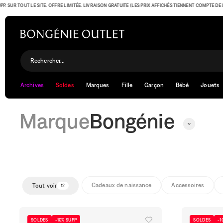
R TOUT LE SITE. OFFRE LIMITÉE. LIVRAISON GRATUITE (LES PRIX AFFICHÉS TIENNENT COMPTE DE L'OFFR
Bongénie
Rechercher...
Archives
Soldes
Marques
Fille
Garçon
Bébé
Jouets
Marque
Bongénie
Cadeaux de naissance
Accessoires
Tout voir
12
SOLDES
-10% SUPP
SOLDES
-1