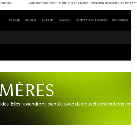
FRE)
-10% SUPP. SUR TOUT LE SITE. OFFRE LIMITÉE. LIVRAISON GRATUITE (LES PRIX AFFIC
FEMME
HOMME
ENFANT
MAISON
VENTES ÉPHÉMÈRES
BONGÉNIE
émères
s. Elles reviendront bientôt avec de nouvelles sélections exclus