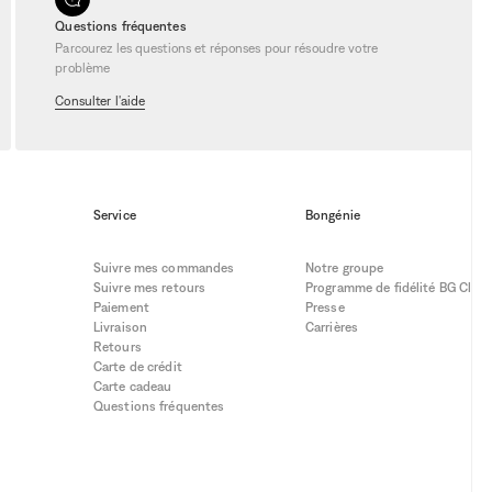
Questions fréquentes
Parcourez les questions et réponses pour résoudre votre
problème
rix réduits. Elles permettent de se
Consulter l'aide
ifs
, à condition d’être réactif. Ne
z souvent pour ne pas passer à côté de
Service
Bongénie
Suivre mes commandes
Notre groupe
Suivre mes retours
Programme de fidélité BG Club
Paiement
Presse
Livraison
Carrières
Retours
Carte de crédit
Carte cadeau
Questions fréquentes