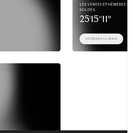
Les ventes éphémères fo
soldes.
25
J
15
H
11
M
ACCÉDER À LA VENTE