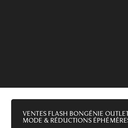
Les ventes éphémères font une pause pendant les
soldes.
25
J
15
H
11
M
ACCÉDER À LA VENTE
Ventes Flash Bongénie Outlet
Mode & Réductions Éphémère