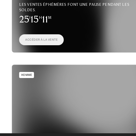
Les ventes éphémères font une pause pendant les
soldes.
25
J
15
H
11
M
ACCÉDER À LA VENTE
HOMME