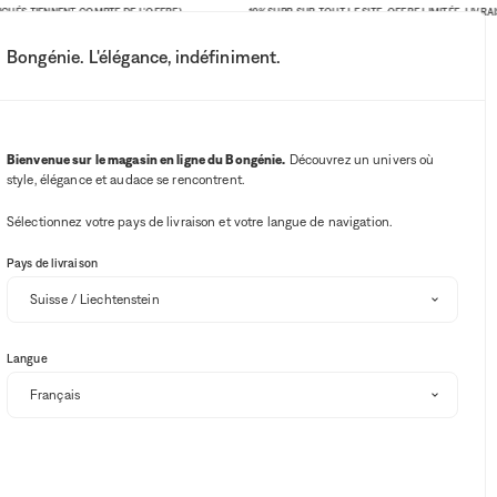
HÉS TIENNENT COMPTE DE L'OFFRE)
-10% SUPP. SUR TOUT LE SITE. OFFRE LIMITÉE. LIVRAISO
Bongénie. L'élégance, indéfiniment.
Mon compte
Vos notifications
Bouton Wishlist
Bouton panie
3
Choisir mon magasin
Bienvenue sur le magasin en ligne du Bongénie.
Découvrez un univers où
style, élégance et audace se rencontrent.
Sélectionnez votre pays de livraison et votre langue de navigation.
Pays de livraison
Langue
ives.