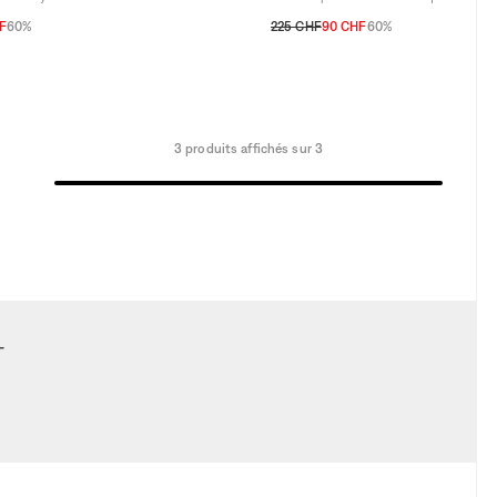
F
60%
225 CHF
90 CHF
60%
A
10A
3A
4A
6A
8A
10A
3 produits affichés sur 3
t