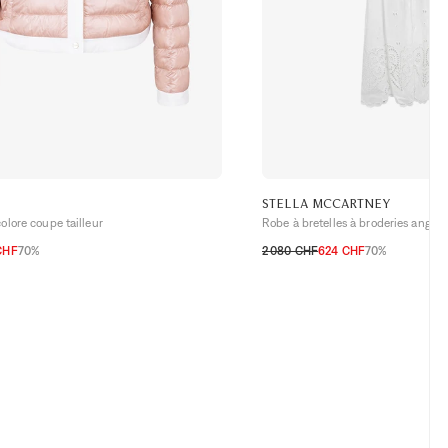
STELLA MCCARTNEY
lore coupe tailleur
Robe à bretelles à broderies anglai
CHF
70%
2 080 CHF
624 CHF
70%
H
38 CH
40 CH
42 CH
32 CH
34 CH
36 CH
38 CH
40 