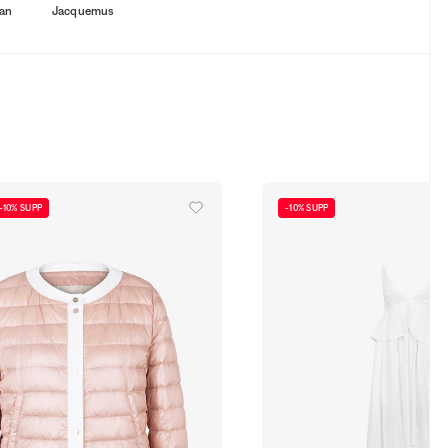
an
Jacquemus
-10% SUPP
-10% SUPP