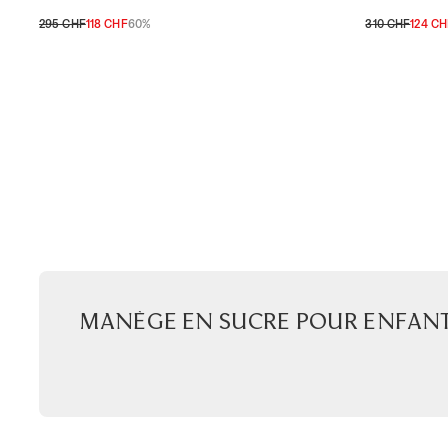
295 CHF
118 CHF
60%
310 CHF
124 CH
3A
4A
6A
8A
10A
3A
4A
6A
8
Manège en sucre pour enfan