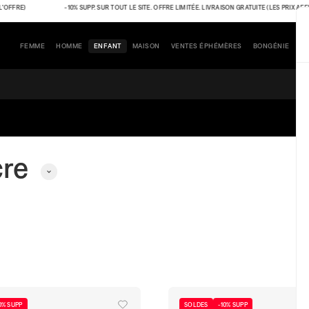
RE)
-10% SUPP. SUR TOUT LE SITE. OFFRE LIMITÉE. LIVRAISON GRATUITE (LES PRIX AFFICH
FEMME
HOMME
ENFANT
MAISON
VENTES ÉPHÉMÈRES
BONGÉNIE
cre
0% SUPP
SOLDES
-10% SUPP