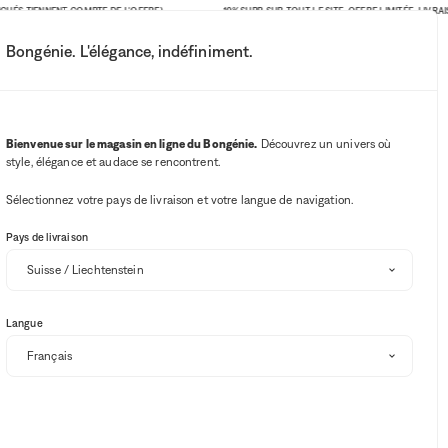
ÉS TIENNENT COMPTE DE L'OFFRE)
-10% SUPP. SUR TOUT LE SITE. OFFRE LIMITÉE. LIVRAISON
Bongénie. L'élégance, indéfiniment.
Mon compte
Vos notifications
Bouton Wishlist
Bouton panie
3
Choisir mon magasin
Bienvenue sur le magasin en ligne du Bongénie.
Découvrez un univers où
style, élégance et audace se rencontrent.
BG Club
Sélectionnez votre pays de livraison et votre langue de navigation.
Pays de livraison
Langue
Trier et filtrer