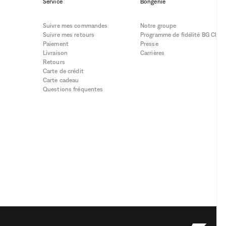
Service
Bongénie
Suivre mes commandes
Notre groupe
Suivre mes retours
Programme de fidélité BG Club
Paiement
Presse
Livraison
Carrières
Retours
Carte de crédit
Carte cadeau
Questions fréquentes