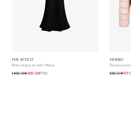
THE ATTICO
HERNO
Robe longue en satin Melva
Doudoune bico
1 400 CHF
420 CHF
70%
590 CHF
177 
32 CH
34 CH
36 CH
34 CH
36 C