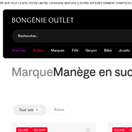
SUR TOUT LE SITE. OFFRE LIMITÉE. LIVRAISON GRATUITE (LES PRIX AFFICHÉS TIENNENT COMPTE DE L'OFF
Manège en sucre
Rechercher...
Archives
Soldes
Marques
Fille
Garçon
Bébé
Jouets
Marque
Manège en su
Robes
Tout voir
3
SOLDES
-10% SUPP
SOLDES
-1