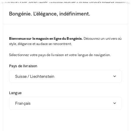
PP. SUR TOUT LE SITE. OFFRE LIMITÉE. LIVRAISON GRATUITE (LES PRIX AFFICHÉS TIENNENT COMPTE DE 
Bongénie. L'élégance, indéfiniment.
Bouton rechercher
Vos notifications
Bouton panier
3
Menu
Bienvenue sur le magasin en ligne du Bongénie.
Découvrez un univers où
style, élégance et audace se rencontrent.
Sélectionnez votre pays de livraison et votre langue de navigation.
HAPPY DAYS
Pays de livraison
Les Happy Days sont terminés, mais les avantages
continuent avec le BG Club
Les Happy Days sont désormais terminés. En attendant la
prochaine offre, rejoignez le BG Club pour accéder à nos
offres, exclusivement réservées à nos membres, et profitez
Langue
Voir plus
de remises sur nos collections tout au long de l'année.
BG Club