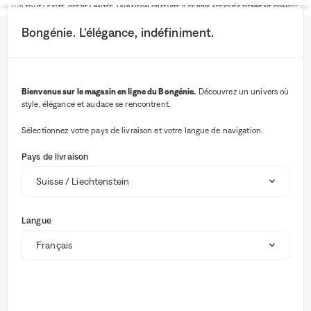
P. SUR TOUT LE SITE. OFFRE LIMITÉE. LIVRAISON GRATUITE (LES PRIX AFFICHÉS TIENNENT COMPTE DE L
Bongénie. L'élégance, indéfiniment.
Bouton rechercher
Vos notifications
Bouton panier
3
Menu
Bienvenue sur le magasin en ligne du Bongénie.
Découvrez un univers où
style, élégance et audace se rencontrent.
Sélectionnez votre pays de livraison et votre langue de navigation.
Pays de livraison
Archives
Soldes
Langue
Marques
Prêt-à-porter