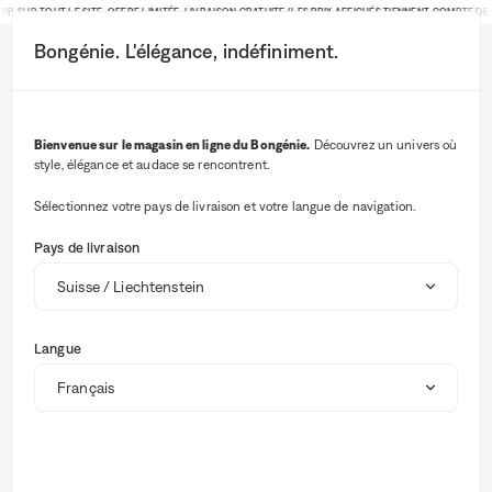
P. SUR TOUT LE SITE. OFFRE LIMITÉE. LIVRAISON GRATUITE (LES PRIX AFFICHÉS TIENNENT COMPTE DE L
Bongénie. L'élégance, indéfiniment.
Bouton rechercher
Vos notifications
Bouton panier
3
Menu
Bienvenue sur le magasin en ligne du Bongénie.
Découvrez un univers où
style, élégance et audace se rencontrent.
Sélectionnez votre pays de livraison et votre langue de navigation.
Pays de livraison
Archives
Soldes
Langue
Marques
Fille