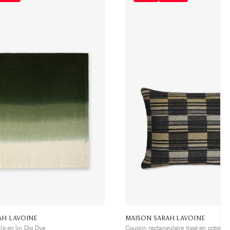
AH LAVOINE
MAISON SARAH LAVOINE
ble en lin Dip Dye
Coussin rectangulaire tissé en coton e