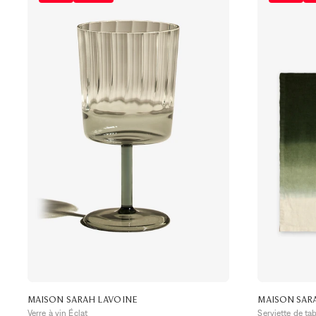
MAISON SARAH LAVOINE
MAISON SAR
Verre à vin Éclat
Serviette de ta