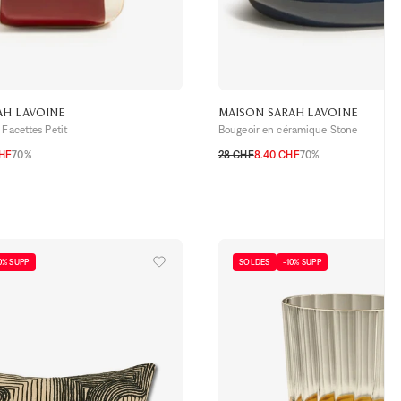
AH LAVOINE
MAISON SARAH LAVOINE
 Facettes Petit
Bougeoir en céramique Stone
CHF
70%
28 CHF
8.40 CHF
70%
TU
0% SUPP
SOLDES
-10% SUPP