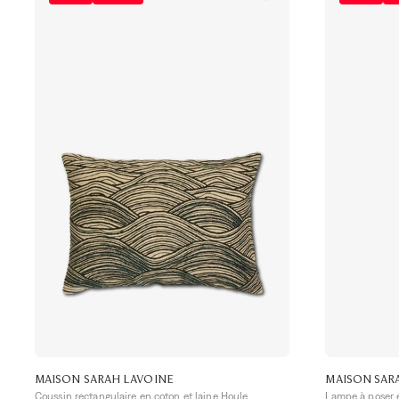
MAISON SARAH LAVOINE
MAISON SAR
Coussin rectangulaire en coton et laine Houle
Lampe à poser 