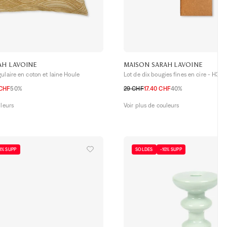
AH LAVOINE
MAISON SARAH LAVOINE
ulaire en coton et laine Houle
Lot de dix bougies fines en cire - H30
 CHF
50%
29 CHF
17.40 CHF
40%
TU
uleurs
Voir plus de couleurs
0% SUPP
SOLDES
-10% SUPP