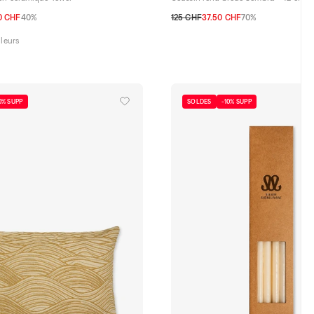
0 CHF
40%
125 CHF
37.50 CHF
70%
TU
uleurs
0% SUPP
SOLDES
-10% SUPP