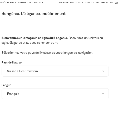
 TIENNENT COMPTE DE L'OFFRE)
-10% SUPP. SUR TOUT LE SITE. OFFRE LIMITÉE. LIVRAISON 
Bongénie. L'élégance, indéfiniment.
Mon compte
Vos notifications
Bouton Wishlist
Bouton panie
3
Choisir mon magasin
Bienvenue sur le magasin en ligne du Bongénie.
Découvrez un univers où
style, élégance et audace se rencontrent.
BG Club
Sélectionnez votre pays de livraison et votre langue de navigation.
Pays de livraison
Langue
Art de la table
Décoration
Textiles
Vases
Trier et filtrer
SOLDES
-10% SUPP