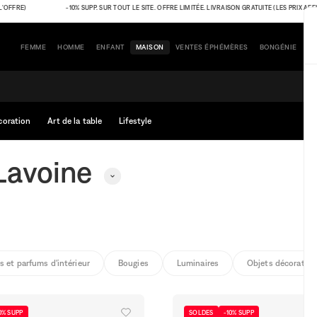
E)
-10% SUPP. SUR TOUT LE SITE. OFFRE LIMITÉE. LIVRAISON GRATUITE (LES PRIX AFFICHÉS
FEMME
HOMME
ENFANT
MAISON
VENTES ÉPHÉMÈRES
BONGÉNIE
coration
Art de la table
Lifestyle
Lavoine
s et parfums d'intérieur
Bougies
Luminaires
Objets décoratifs
0% SUPP
SOLDES
-10% SUPP