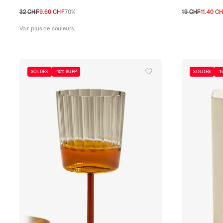
32 CHF
9.60 CHF
70%
19 CHF
11.40 C
TU
TU
Voir plus de couleurs
SOLDES
-10% SUPP
SOLDES
-1