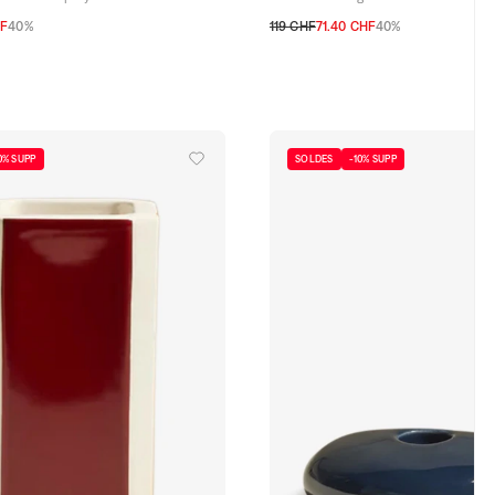
HF
40%
119 CHF
71.40 CHF
40%
TU
0% SUPP
SOLDES
-10% SUPP