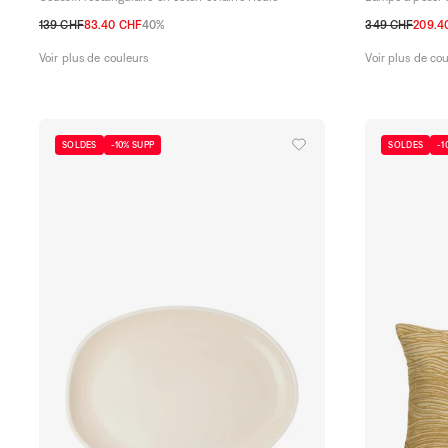
139 CHF
83.40 CHF
40%
349 CHF
209.4
TU
TU
Voir plus de couleurs
Voir plus de co
SOLDES
-10% SUPP
SOLDES
-1