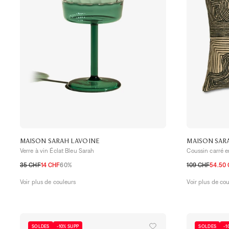
MAISON SARAH LAVOINE
MAISON SAR
Verre à vin Éclat Bleu Sarah
Coussin carré e
35 CHF
14 CHF
60%
109 CHF
54.50
TU
TU
Voir plus de couleurs
Voir plus de co
SOLDES
-10% SUPP
SOLDES
-1