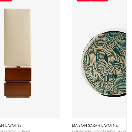
AH LAVOINE
MAISON SARAH LAVOINE
en céramique Tower
Coussin rond brodé Sombra - 42 cm