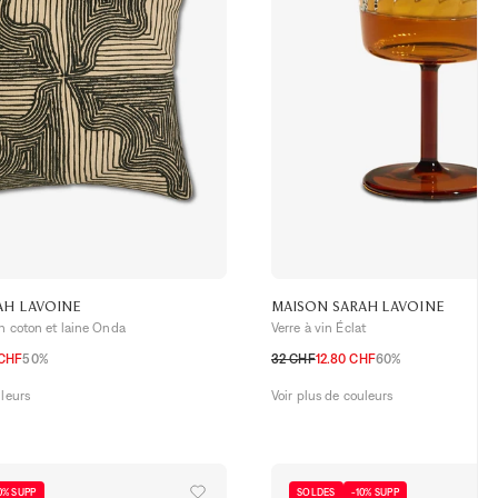
AH LAVOINE
MAISON SARAH LAVOINE
n coton et laine Onda
Verre à vin Éclat
 CHF
50%
32 CHF
12.80 CHF
60%
TU
uleurs
Voir plus de couleurs
0% SUPP
SOLDES
-10% SUPP