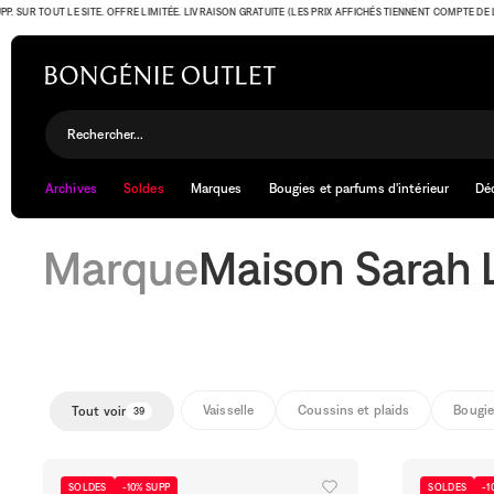
R TOUT LE SITE. OFFRE LIMITÉE. LIVRAISON GRATUITE (LES PRIX AFFICHÉS TIENNENT COMPTE DE L'OFFR
Maison Sarah Lavoine
Rechercher...
Archives
Soldes
Marques
Bougies et parfums d'intérieur
Dé
Marque
Maison Sarah 
Vaisselle
Coussins et plaids
Bougie
Tout voir
39
SOLDES
-10% SUPP
SOLDES
-1