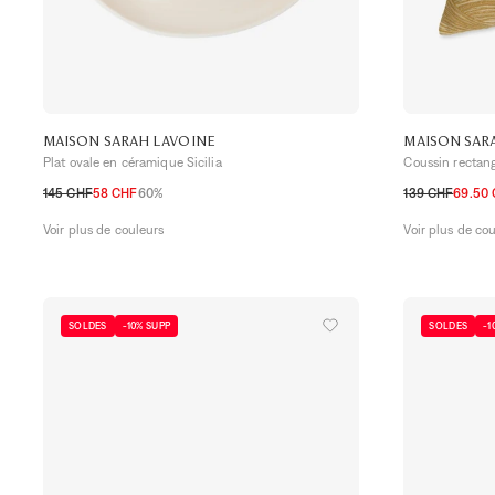
MAISON SARAH LAVOINE
MAISON SAR
Plat ovale en céramique Sicilia
Coussin rectang
145 CHF
58 CHF
60%
139 CHF
69.50
TU
TU
Voir plus de couleurs
Voir plus de co
SOLDES
-10% SUPP
SOLDES
-1