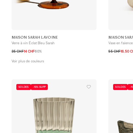
MAISON SARAH LAVOINE
MAISON SAR
Verre à vin Éclat Bleu Sarah
Vase en faïence
35 CHF
14 CHF
60%
55 CHF
16.50 
TU
TU
Voir plus de couleurs
SOLDES
-10% SUPP
SOLDES
-1