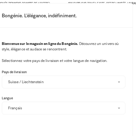
ÉS TIENNENT COMPTE DE L'OFFRE)
-10% SUPP. SUR TOUT LE SITE. OFFRE LIMITÉE. LIVRAISON
Bongénie. L'élégance, indéfiniment.
Mon compte
Vos notifications
Bouton Wishlist
Bouton panie
3
Choisir mon magasin
Bienvenue sur le magasin en ligne du Bongénie.
Découvrez un univers où
style, élégance et audace se rencontrent.
BG Club
Sélectionnez votre pays de livraison et votre langue de navigation.
Pays de livraison
Langue
Trier et filtrer
-10% SUPP