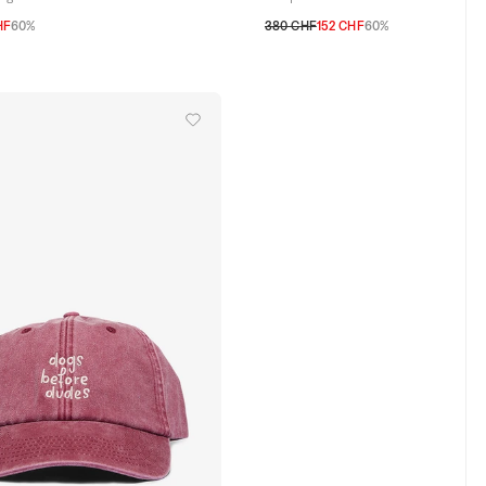
HF
60%
380 CHF
152 CHF
60%
S
M