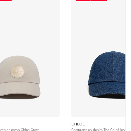
CHLOE
ergé de coton Chloé Crest
Casquette en denim The Chloé Iconic