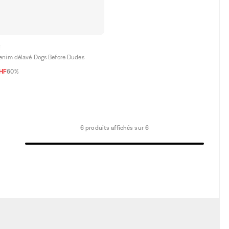
!
enim délavé Dogs Before Dudes
CHF
60%
6 produits affichés sur 6