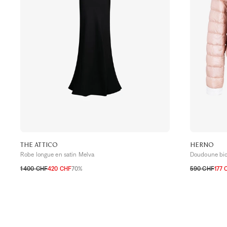
THE ATTICO
HERNO
Robe longue en satin Melva
Doudoune bico
1 400 CHF
420 CHF
70%
590 CHF
177 
32 CH
34 CH
36 CH
34 CH
36 C