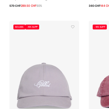
579 CHF
289.50 CHF
50%
360 CHF
144 C
S
M
S
M
SOLDES
-10% SUPP
-10% SUPP