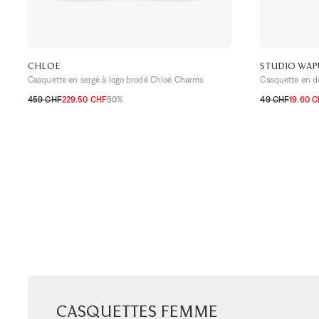
CHLOE
STUDIO WAP
Casquette en sergé à logo brodé Chloé Charms
Casquette en d
459 CHF
229.50 CHF
50%
49 CHF
19.60 
S
M
TU
Casquettes femme