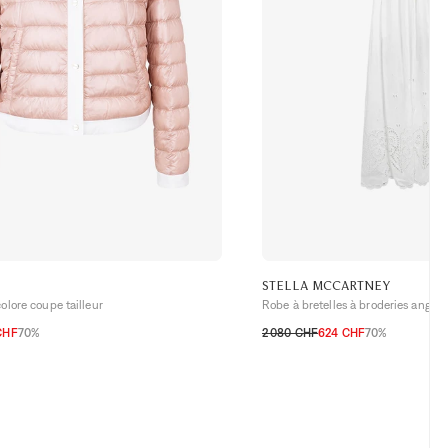
STELLA MCCARTNEY
lore coupe tailleur
Robe à bretelles à broderies anglai
CHF
70%
2 080 CHF
624 CHF
70%
H
38 CH
40 CH
42 CH
32 CH
34 CH
36 CH
38 CH
40 