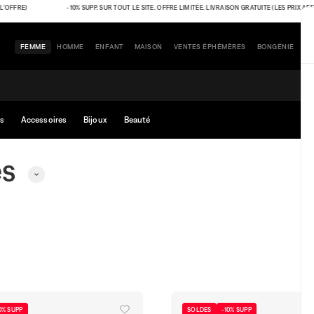
RE)
-10% SUPP. SUR TOUT LE SITE. OFFRE LIMITÉE. LIVRAISON GRATUITE (LES PRIX AFFICH
FEMME
HOMME
ENFANT
MAISON
VENTES ÉPHÉMÈRES
BONGÉNIE
s
Accessoires
Bijoux
Beauté
es
0% SUPP
SOLDES
-10% SUPP