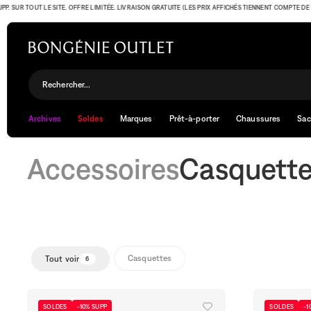
SUR TOUT LE SITE. OFFRE LIMITÉE. LIVRAISON GRATUITE (LES PRIX AFFICHÉS TIENNENT COMPTE DE L'OFF
Casquettes
Rechercher...
Archives
Soldes
Marques
Prêt-à-porter
Chaussures
Sac
Accessoires
Casquett
Casquettes
Tout voir
6
SOLDES
-10% SUPP
SOLDES
-1