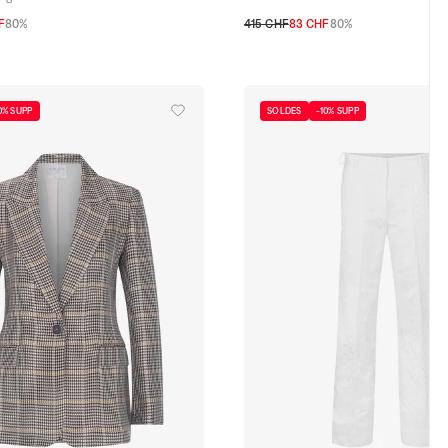
F
80%
415 CHF
83 CHF
80%
0
1
2
3
0% SUPP
SOLDES
-10% SUPP