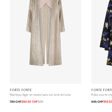
FORTE FORTE
FORTE FORT
Manteau léger en tweed sans col orné de lurex
Robe courte im
789 CHF
394.50 CHF
50%
665 CHF
199.5
0
1
2
3
1
2