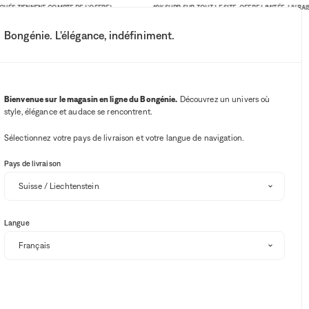
 TIENNENT COMPTE DE L'OFFRE)
-10% SUPP. SUR TOUT LE SITE. OFFRE LIMITÉE. LIVRAISON 
Bongénie. L'élégance, indéfiniment.
Mon compte
Vos notifications
Bouton Wishlist
Bouton panie
3
Choisir mon magasin
Bienvenue sur le magasin en ligne du Bongénie.
Découvrez un univers où
style, élégance et audace se rencontrent.
BG Club
Sélectionnez votre pays de livraison et votre langue de navigation.
Pays de livraison
Langue
s
Echarpes
Jeans
Trier et filtrer
SOLDES
-10% SUPP