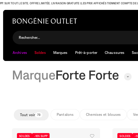
R TOUT LE SITE. OFFRE LIMITÉE. LIVRAISON GRATUITE (LES PRIX AFFICHÉS TIENNENT COMPTE DE L'OFFR
Forte Forte
Rechercher...
Archives
Soldes
Marques
Prêt-à-porter
Chaussures
Sac
Marque
Forte Forte
Pantalons
Chemises et blouses
Ve
Tout voir
73
SOLDES
-10% SUPP
SOLDES
-1