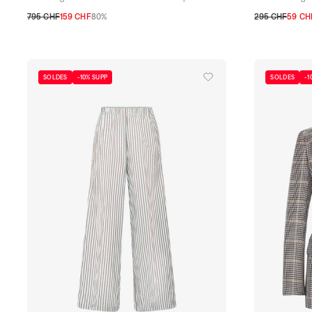
795 CHF
159 CHF
80%
295 CHF
59 CH
0
1
2
0
1
2
SOLDES
-10% SUPP
SOLDES
-1