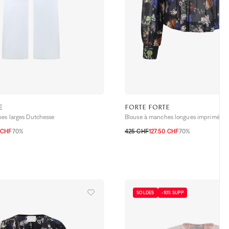
E
FORTE FORTE
bes larges Dutchesse
Blouse à manches longues imprimée Be
 CHF
70%
425 CHF
127.50 CHF
70%
3
1
2
0
SOLDES
-10% SUPP