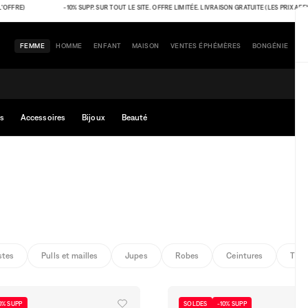
E)
-10% SUPP. SUR TOUT LE SITE. OFFRE LIMITÉE. LIVRAISON GRATUITE (LES PRIX AFFICHÉS
FEMME
HOMME
ENFANT
MAISON
VENTES ÉPHÉMÈRES
BONGÉNIE
s
Accessoires
Bijoux
Beauté
stes
Pulls et mailles
Jupes
Robes
Ceintures
Top
0% SUPP
SOLDES
-10% SUPP