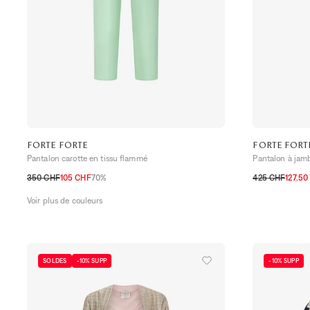
FORTE FORTE
FORTE FORT
Pantalon carotte en tissu flammé
Pantalon à jam
350 CHF
105 CHF
70%
425 CHF
127.50
2
3
4
3
4
1
2
Voir plus de couleurs
SOLDES
-10% SUPP
-10% SUPP