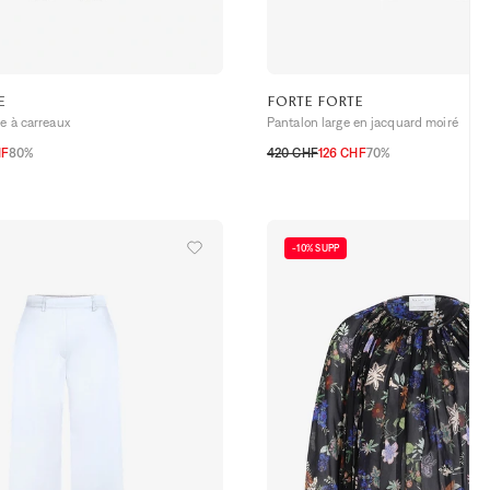
E
FORTE FORTE
se à carreaux
Pantalon large en jacquard moiré
HF
80%
420 CHF
126 CHF
70%
1
2
3
-10% SUPP