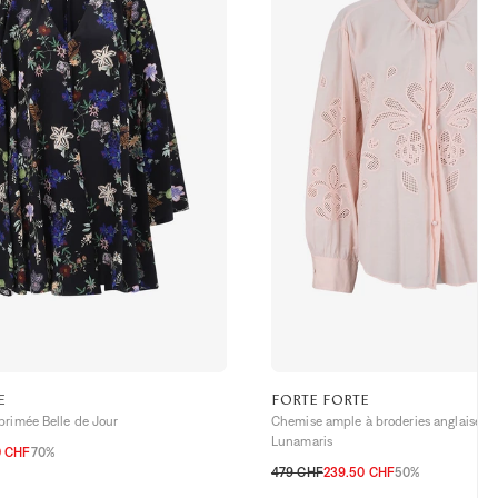
E
FORTE FORTE
primée Belle de Jour
Chemise ample à broderies anglaises e
Lunamaris
0 CHF
70%
479 CHF
239.50 CHF
50%
0
1
2
3