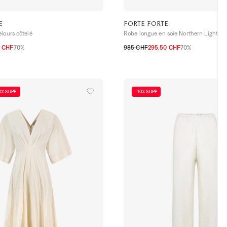
E
FORTE FORTE
lours côtelé
Robe longue en soie Northern Light
0 CHF
70%
985 CHF
295.50 CHF
70%
3
1
2
0
0% SUPP
-10% SUPP