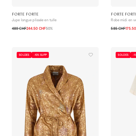
FORTE FORTE
FORTE FORT
Jupe longue plissée en tulle
Robe midi en ve
489 CHF
244.50 CHF
50%
585 CHF
175.5
0
1
2
3
0
2
3
SOLDES
-10% SUPP
SOLDES
-1