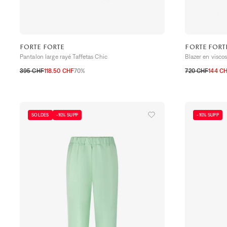
FORTE FORTE
FORTE FORT
Pantalon large rayé Taffetas Chic
Blazer en visco
395 CHF
118.50 CHF
70%
720 CHF
144 C
0
1
2
3
0
1
3
SOLDES
-10% SUPP
-10% SUPP