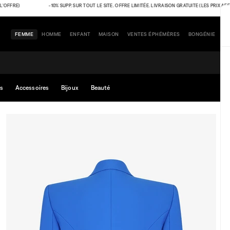
RE)
-10% SUPP. SUR TOUT LE SITE. OFFRE LIMITÉE. LIVRAISON GRATUITE (LES PRIX AFFICH
FEMME
HOMME
ENFANT
MAISON
VENTES ÉPHÉMÈRES
BONGÉNIE
s
Accessoires
Bijoux
Beauté