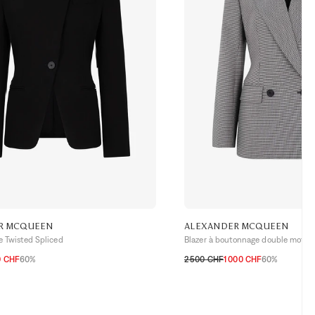
R MCQUEEN
ALEXANDER MCQUEEN
ne Twisted Spliced
Blazer à boutonnage double motif 
0 CHF
60%
2 500 CHF
1 000 CHF
60%
H
38 CH
32 CH
36 CH
38 CH