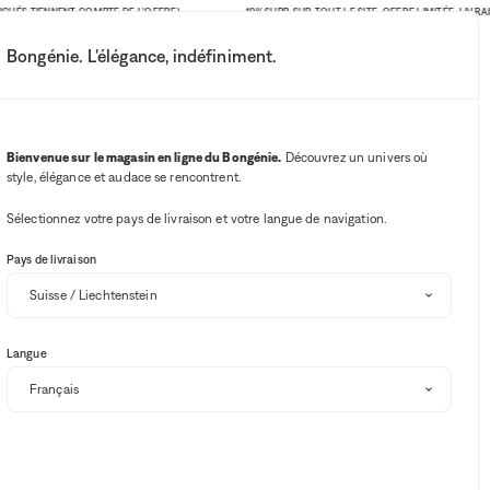
ÉS TIENNENT COMPTE DE L'OFFRE)
-10% SUPP. SUR TOUT LE SITE. OFFRE LIMITÉE. LIVRAISON
Bongénie. L'élégance, indéfiniment.
Mon compte
Vos notifications
Bouton Wishlist
Bouton panie
3
Choisir mon magasin
Bienvenue sur le magasin en ligne du Bongénie.
Découvrez un univers où
style, élégance et audace se rencontrent.
BG Club
Sélectionnez votre pays de livraison et votre langue de navigation.
SOLDES
-10% SUPP
Pays de livraison
ALEXANDER MCQUEEN
Blazer cintré à boutonnage double en laine Galaxy Blue
Langue
BG
2 930 CHF
586 CHF
80%
+ 586
Sélectionnez votre taille