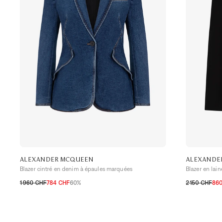
ALEXANDER MCQUEEN
ALEXANDE
Blazer cintré en denim à épaules marquées
Blazer en lai
1 960 CHF
784 CHF
60%
2 150 CHF
86
32 CH
34 CH
36 CH
38 CH
40 CH
34 CH
36 C