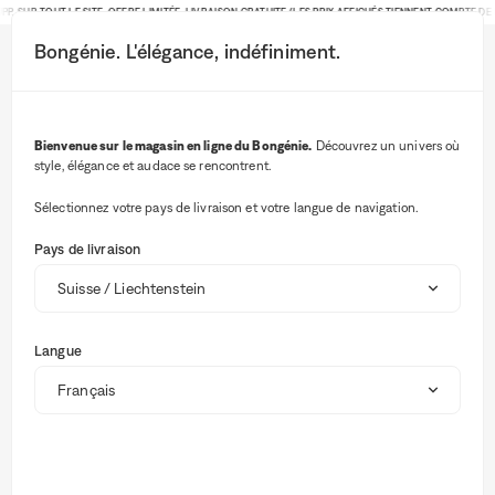
P. SUR TOUT LE SITE. OFFRE LIMITÉE. LIVRAISON GRATUITE (LES PRIX AFFICHÉS TIENNENT COMPTE DE L
Bongénie. L'élégance, indéfiniment.
Bouton rechercher
Vos notifications
Bouton panier
3
Menu
Bienvenue sur le magasin en ligne du Bongénie.
Découvrez un univers où
style, élégance et audace se rencontrent.
Sélectionnez votre pays de livraison et votre langue de navigation.
Pays de livraison
Archives
Soldes
Langue
Marques
Prêt-à-porter