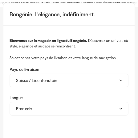
P. SUR TOUT LE SITE. OFFRE LIMITÉE. LIVRAISON GRATUITE (LES PRIX AFFICHÉS TIENNENT COMPTE DE L
Bongénie. L'élégance, indéfiniment.
Bouton rechercher
Vos notifications
Bouton panier
3
Menu
Bienvenue sur le magasin en ligne du Bongénie.
Découvrez un univers où
style, élégance et audace se rencontrent.
Sélectionnez votre pays de livraison et votre langue de navigation.
Pays de livraison
Archives
Soldes
Langue
Marques
Prêt-à-porter