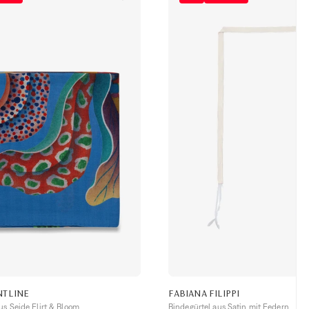
NTLINE
FABIANA FILIPPI
us Seide Flirt & Bloom
Bindegürtel aus Satin mit Federn