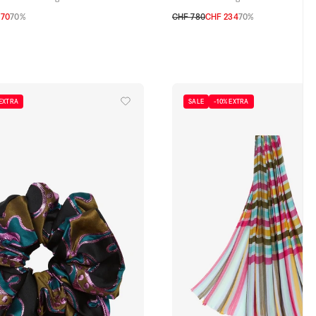
.70
70%
CHF 780
CHF 234
70%
65
75
 EXTRA
SALE
-10% EXTRA