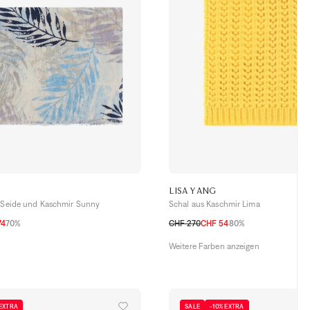
LISA YANG
e Seide und Kaschmir Sunny
Schal aus Kaschmir Lima
74
70%
CHF 270
CHF 54
80%
TU
Weitere Farben anzeigen
 EXTRA
SALE
-10% EXTRA