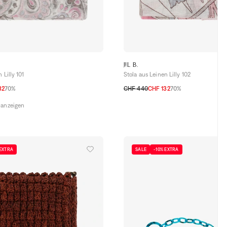
J!L B.
 Lilly 101
Stola aus Leinen Lilly 102
32
70%
CHF 440
CHF 132
70%
TU
 anzeigen
 EXTRA
SALE
-10% EXTRA