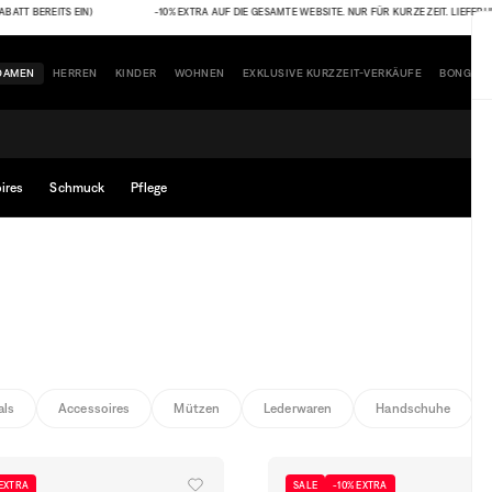
EREITS EIN)
-10% EXTRA AUF DIE GESAMTE WEBSITE. NUR FÜR KURZE ZEIT. LIEFERUNG GRAT
DAMEN
HERREN
KINDER
WOHNEN
EXKLUSIVE KURZZEIT-VERKÄUFE
BONGÉNI
ires
Schmuck
Pflege
als
Accessoires
Mützen
Lederwaren
Handschuhe
 EXTRA
SALE
-10% EXTRA