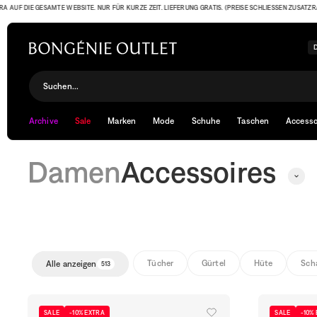
DIE GESAMTE WEBSITE. NUR FÜR KURZE ZEIT. LIEFERUNG GRATIS. (PREISE SCHLIESSEN ZUSATZRABATT B
Accessoires
Suchen...
Archive
Sale
Marken
Mode
Schuhe
Taschen
Accesso
Damen
Accessoires
Tücher
Gürtel
Hüte
Sch
Alle anzeigen
513
SALE
-10% EXTRA
SALE
-10%