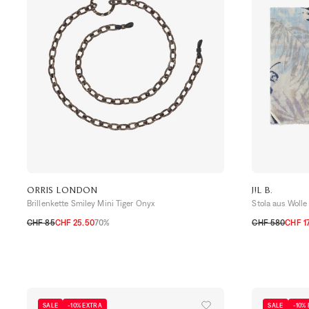
ORRIS LONDON
J!L B.
Brillenkette Smiley Mini Tiger Onyx
Stola aus Woll
CHF 85
CHF 25.50
70%
CHF 580
CHF 1
TU
TU
SALE
-10% EXTRA
SALE
-10%