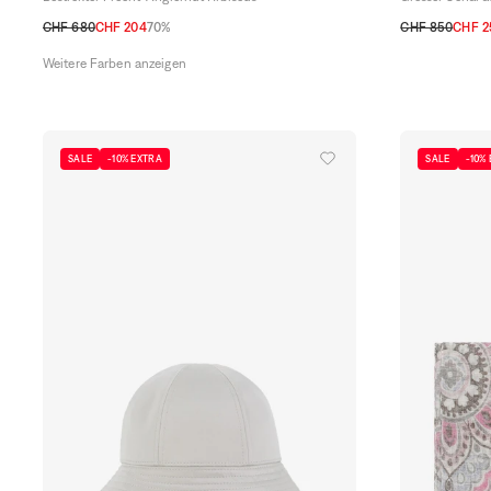
CHF 680
CHF 204
70%
CHF 850
CHF 2
S
M
L
TU
Weitere Farben anzeigen
SALE
-10% EXTRA
SALE
-10%