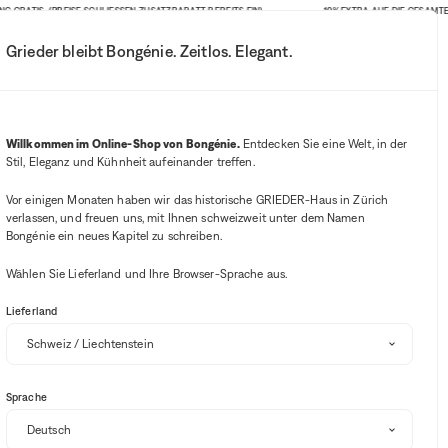
IS. (PREISE SCHLIESSEN ZUSATZRABATT BEREITS EIN)
-10% EXTRA AUF DIE GESAMTE WEBSIT
Grieder bleibt Bongénie. Zeitlos. Elegant.
Mein Konto
Ihre Benachrichtigung
Wishlist-Button
Warenkorb-B
3
Mein Geschäft auswählen
E
Willkommen im Online-Shop von Bongénie.
Entdecken Sie eine Welt, in der
Stil, Eleganz und Kühnheit aufeinander treffen.
BG Club
Vor einigen Monaten haben wir das historische GRIEDER-Haus in Zürich
verlassen, und freuen uns, mit Ihnen schweizweit unter dem Namen
Bongénie ein neues Kapitel zu schreiben.
Wählen Sie Lieferland und Ihre Browser-Sprache aus.
Lieferland
Sportausrüstung & Ausstattung
Sonnenbrillen
Accessoires für das 
Sortieren und filtern
Sprache
SALE
-10% EXTRA