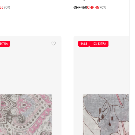
55
70%
CHF 150
CHF 45
70%
TU
 EXTRA
SALE
-10% EXTRA