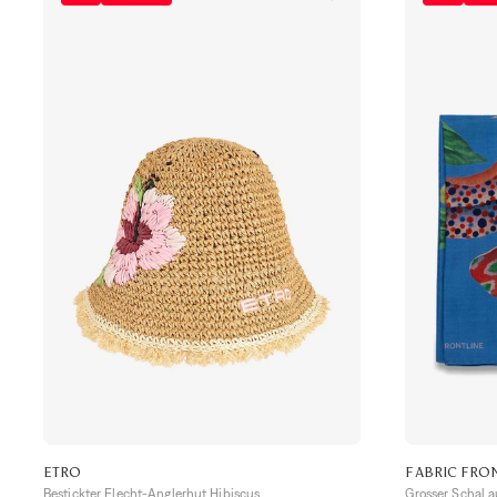
ETRO
FABRIC FRO
Bestickter Flecht-Anglerhut Hibiscus
Grosser Schal a