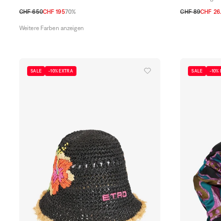
CHF 650
CHF 195
70%
CHF 89
CHF 26
TU
TU
Weitere Farben anzeigen
SALE
-10% EXTRA
SALE
-10%