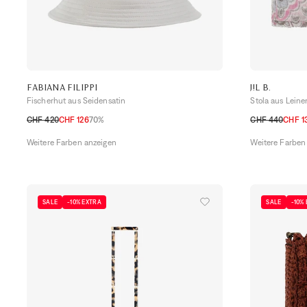
FABIANA FILIPPI
J!L B.
Fischerhut aus Seidensatin
Stola aus Leinen
CHF 420
CHF 126
70%
CHF 440
CHF 1
S
M
L
TU
Weitere Farben anzeigen
Weitere Farben
SALE
-10% EXTRA
SALE
-10%