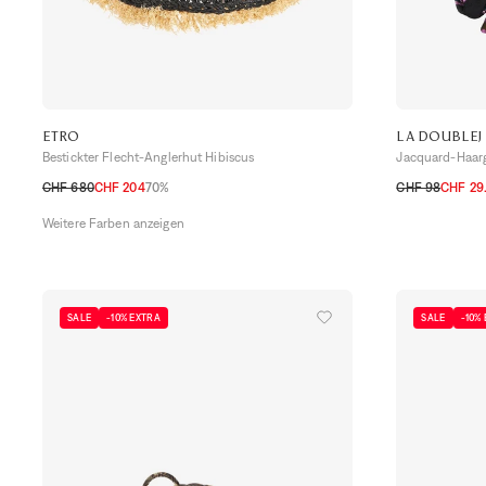
ETRO
LA DOUBLEJ
Bestickter Flecht-Anglerhut Hibiscus
Jacquard-Haarg
CHF 680
CHF 204
70%
CHF 98
CHF 29
S
M
L
TU
Weitere Farben anzeigen
SALE
-10% EXTRA
SALE
-10%