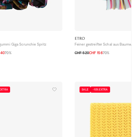
ETRO
ummi Giga Scrunchie Spritz
Feiner gestreifter Schal aus Baumwoll
.40
70%
CHF 520
CHF 156
70%
TU
 EXTRA
SALE
-10% EXTRA