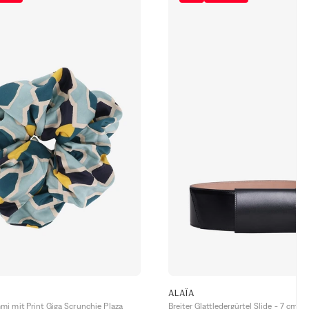
ALAÏA
i mit Print Giga Scrunchie Plaza
Breiter Glattledergürtel Slide - 7 cm