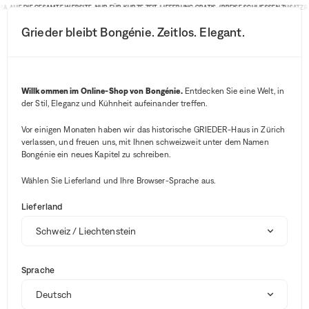
 DIE GESAMTE WEBSITE. NUR FÜR KURZE ZEIT. LIEFERUNG GRATIS. (PREISE SCHLIESSEN ZUSATZRABATT 
Grieder bleibt Bongénie. Zeitlos. Elegant.
Suchen-Button
Ihre Benachrichtig
Warenkorb-Butt
3
Menü
Fabiana Filippi
Marke
Willkommen im Online-Shop von Bongénie.
Entdecken Sie eine Welt, in
Fabiana Filippi
der Stil, Eleganz und Kühnheit aufeinander treffen.
Vor einigen Monaten haben wir das historische GRIEDER-Haus in Zürich
verlassen, und freuen uns, mit Ihnen schweizweit unter dem Namen
Bongénie ein neues Kapitel zu schreiben.
Pullover und Strick
Hosen
T
Alle anzeigen
561
Archive
Wählen Sie Lieferland und Ihre Browser-Sprache aus.
Lieferland
Sale
SALE
-10% EXTRA
SALE
-10% EXTRA
Marken
Sprache
Mode