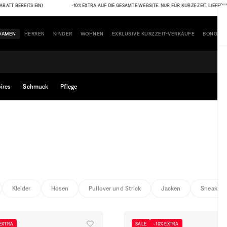
EREITS EIN)
-10% EXTRA AUF DIE GESAMTE WEBSITE. NUR FÜR KURZE ZEIT. LIEFERUNG GRAT
DAMEN
HERREN
KINDER
WOHNEN
EXKLUSIVE KURZZEIT-VERKÄUFE
BONGÉNI
ires
Schmuck
Pflege
Kleider
Hosen
Pullover und Strick
Jacken
Sneakers
 EXTRA
SALE
-10% EXTRA