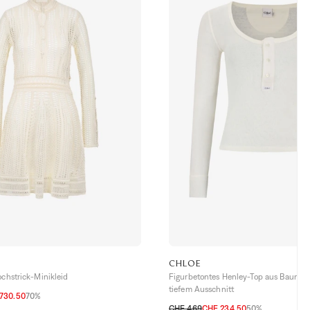
CHLOE
ochstrick-Minikleid
Figurbetontes Henley-Top aus Baumwol
tiefem Ausschnitt
730.50
70%
CHF 469
CHF 234.50
50%