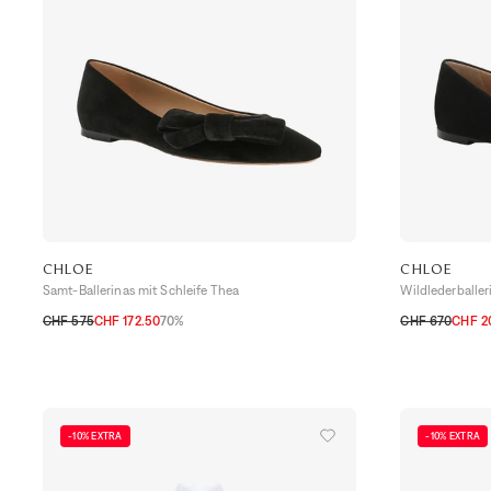
CHLOE
CHLOE
Samt-Ballerinas mit Schleife Thea
Wildlederballer
CHF 575
CHF 172.50
70%
CHF 670
CHF 2
36
36,5
37
37,5
38
39
39,5
40
37
38
39
40
-10% EXTRA
-10% EXTRA