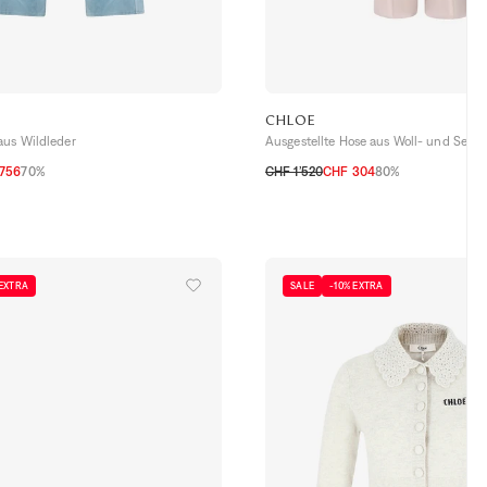
CHLOE
aus Wildleder
Ausgestellte Hose aus Woll- und Seid
756
70%
CHF 1’520
CHF 304
80%
36 CH
38 CH
 EXTRA
SALE
-10% EXTRA