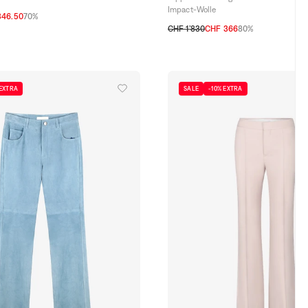
Impact-Wolle
346.50
70%
CHF 1’830
CHF 366
80%
XS
M
L
 EXTRA
SALE
-10% EXTRA