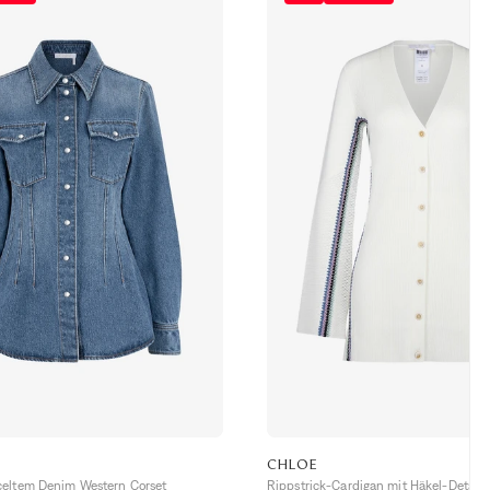
CHLOE
eltem Denim Western Corset
Rippstrick-Cardigan mit Häkel-Details