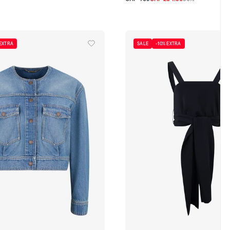
XS
S
M
L
 EXTRA
SALE
-10% EXTRA