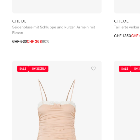
CHLOE
CHLOE
Seidenbluse mit Schluppe und kurzen Ärmeln mit
Taillierte verk
Biesen
CHF 1’350
CHF 
CHF 920
CHF 368
60%
34 CH
36 CH
32 CH
34 CH
36 CH
38 CH
40 CH
SALE
-10% EXTRA
SALE
-10%