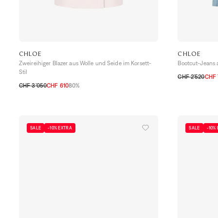
CHLOE
CHLOE
Zweireihiger Blazer aus Wolle und Seide im Korsett-
Bootcut-Jeans 
Stil
CHF 2’520
CHF 
CHF 3’050
CHF 610
80%
32 CH
34 CH
34 CH
36 CH
38 CH
40 CH
SALE
-10% EXTRA
SALE
-10%