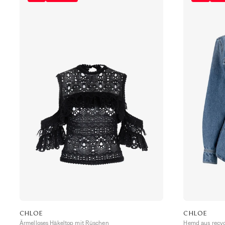
CHLOE
CHLOE
Ärmelloses Häkeltop mit Rüschen
Hemd aus recyc