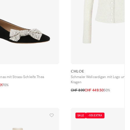
CHLOE
inas mit Strass-Schleife Thea
Schmaler Wollcardigan mit Logo und K
Kragen
01
70%
CHF 899
CHF 449.50
50%
XS
S
M
L
SALE
-10% EXTRA