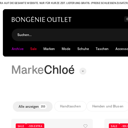
DIE GESAMTE WEBSITE. NUR FÜR KURZE ZEIT. LIEFERUNG GRATIS. (PREISE SCHLIESSEN ZUSATZRABATT B
Chloé
Suchen...
Archive
Sale
Marken
Mode
Schuhe
Taschen
Accesso
Marke
Chloé
Handtaschen
Hemden und Blusen
Alle anzeigen
253
SALE
-10% EXTRA
SALE
-10%