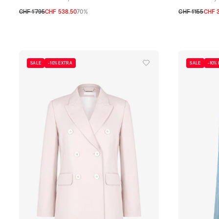
CHF 1’795
CHF 538.50
70%
CHF 1’155
CHF 
XS
S
32 CH
34 CH
SALE
-10% EXTRA
SALE
-10%