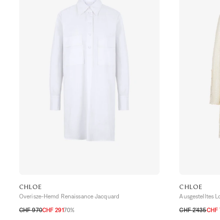
CHLOE
CHLOE
Overisze-Hemd Renaissance Jacquard
Ausgestelltes L
CHF 970
CHF 291
70%
CHF 2’435
CHF 
32 CH
34 CH
36 CH
S
M