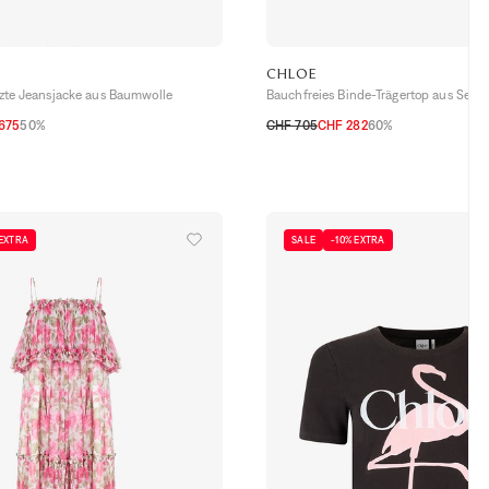
CHLOE
ürzte Jeansjacke aus Baumwolle
Bauchfreies Binde-Trägertop aus Seid
675
50%
CHF 705
CHF 282
60%
38 CH
S
M
 EXTRA
SALE
-10% EXTRA