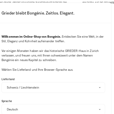
IS. (PREISE SCHLIESSEN ZUSATZRABATT BEREITS EIN)
-10% EXTRA AUF DIE GESAMTE WEBSIT
Grieder bleibt Bongénie. Zeitlos. Elegant.
Mein Konto
Ihre Benachrichtigung
Wishlist-Button
Warenkorb-B
3
Mein Geschäft auswählen
E
Willkommen im Online-Shop von Bongénie.
Entdecken Sie eine Welt, in der
Stil, Eleganz und Kühnheit aufeinander treffen.
BG Club
Vor einigen Monaten haben wir das historische GRIEDER-Haus in Zürich
verlassen, und freuen uns, mit Ihnen schweizweit unter dem Namen
Bongénie ein neues Kapitel zu schreiben.
Wählen Sie Lieferland und Ihre Browser-Sprache aus.
Lieferland
Tops
Ballerinas
Sandalen
Röcke
Stiefeletten
Sortieren und filtern
Sprache
SALE
-10% EXTRA