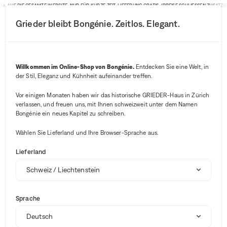
 AUF DIE GESAMTE WEBSITE. NUR FÜR KURZE ZEIT. LIEFERUNG GRATIS. (PREISE SCHLIESSEN ZUSATZRABA
Grieder bleibt Bongénie. Zeitlos. Elegant.
Suchen-Button
Ihre Benachrichtig
Warenkorb-Butt
3
Menü
Sportausrüstung & Ausstattung
Accessoires
Willkommen im Online-Shop von Bongénie.
Entdecken Sie eine Welt, in
Sportausrüstung &
der Stil, Eleganz und Kühnheit aufeinander treffen.
Ausstattung
Vor einigen Monaten haben wir das historische GRIEDER-Haus in Zürich
verlassen, und freuen uns, mit Ihnen schweizweit unter dem Namen
Bongénie ein neues Kapitel zu schreiben.
Archive
Sportausrüstung & Ausstattung
Alle anzeigen
14
Wählen Sie Lieferland und Ihre Browser-Sprache aus.
Lieferland
Sale
EXKLUSIV IM SHOP
EXKLUSIV IM SHOP
ERHÄLTLICH
ERHÄLTLICH
SALE
SALE
Marken
Sprache
Mode